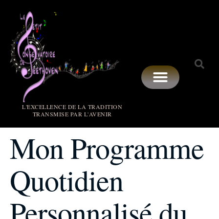
L'EXCELLENCE DE LA TRADITION
TRANSMISE PAR L'AVENIR
Mon Programme
Quotidien
Personnalisé du