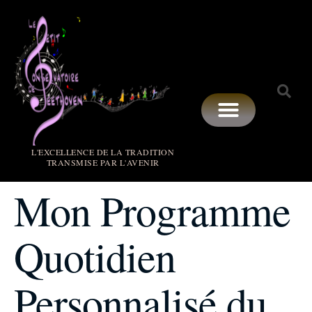
L'EXCELLENCE DE LA TRADITION
TRANSMISE PAR L'AVENIR
Mon Programme
Quotidien
Personnalisé du