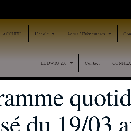
ACCUEIL
L’école
Actus / Evènements
Con
LUDWIG 2.0
Contact
CONNEX
ramme quotid
sé du 19/03 