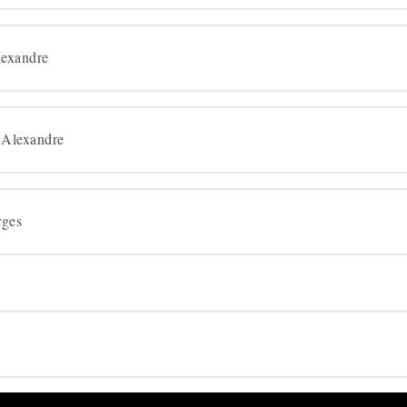
lexandre
 Alexandre
rges