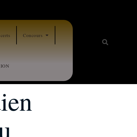
certs
Concours
ION
ien
au