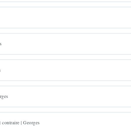
s
s
rges
contraire | Georges