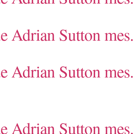
e Adrian Sutton mes. 
e Adrian Sutton mes. 
e Adrian Sutton mes. 