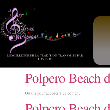
L'EXCELLENCE DE LA TRADITION TRANSMISE PAR
L'AVENIR
Polpero Beach d
Ouvrir pour accéder à ce contenu
Polpero Beach d