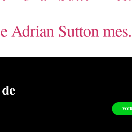
e Adrian Sutton mes. 
 de
VOI