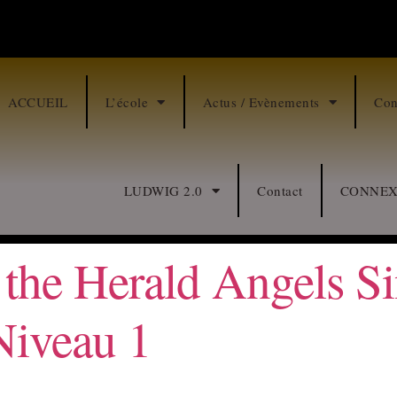
ACCUEIL
L’école
Actus / Evènements
Con
LUDWIG 2.0
Contact
CONNEX
! the Herald Angels S
Niveau 1