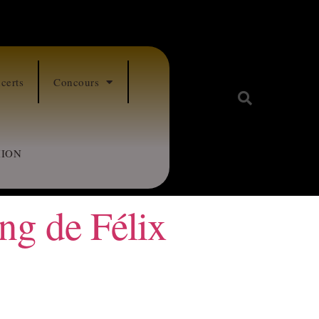
certs
Concours
ION
ing de Félix