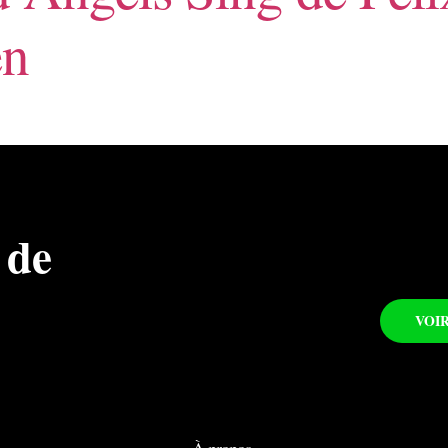
en
 de
VOI
À propos